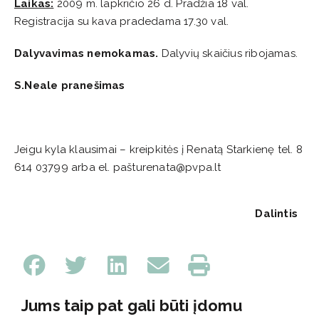
Laikas:
2009 m. lapkričio 26 d. Pradžia 18 val.
Registracija su kava pradedama 17.30 val.
Dalyvavimas nemokamas.
Dalyvių skaičius ribojamas.
S.Neale pranešimas
Jeigu kyla klausimai – kreipkitės į Renatą Starkienę tel. 8
614 03799 arba el. pašturenata@pvpa.lt
Dalintis
Jums taip pat gali būti įdomu