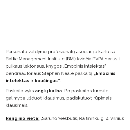
Personalo valdymo profesionalų asociacija kartu su
Baltic Management Institute (BMI) kviečia PVPA narius į
puikaus lektoriaus, knygos „Emocinis intelektas”
bendraautoriaus Stephen Neale paskaitą
„Emocinis
intelektas ir koučingas”.
Paskaita vyks
anglų kalba.
Po paskaitos turėsite
galimybę užduoti klausimus, padiskutuoti rūpimais
klausimais.
Renginio vieta:
„Šarūno”viešbutis, Raitininkų g. 4, Vilnius