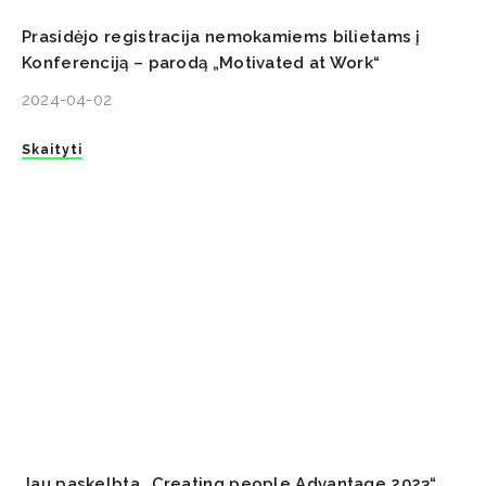
Prasidėjo registracija nemokamiems bilietams į
Konferenciją – parodą „Motivated at Work“
2024-04-02
Skaityti
Jau paskelbta „Creating people Advantage 2023“