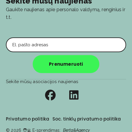
Sekite mūsų naujienas
Gaukite naujienas apie personalo valdymą, renginius ir
t.t.
El. pašto adresas
Prenumeruoti
Sekite mūsų asociacijos naujienas
Privatumo politika
Soc. tinklų privatumo politika
© 2026
🧑‍💻️ E-sprendimas:
Berta&Agency