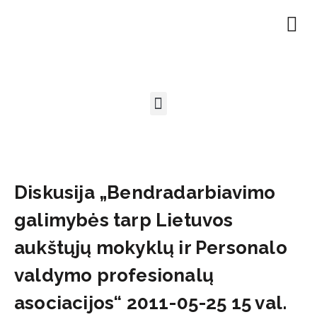
EN | About
Motivated at
Naudinga inf
Diskusija „Bendradarbiavimo
galimybės tarp Lietuvos
aukštųjų mokyklų ir Personalo
valdymo profesionalų
asociacijos“ 2011-05-25 15 val.