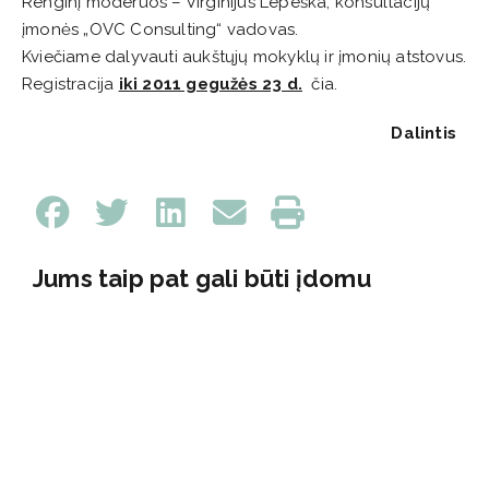
Renginį moderuos – Virginijus Lepeška, konsultacijų
įmonės „OVC Consulting“ vadovas.
Kviečiame dalyvauti aukštųjų mokyklų ir įmonių atstovus.
Registracija
iki 2011 gegužės
23 d.
čia.
Dalintis
Jums taip pat gali būti įdomu