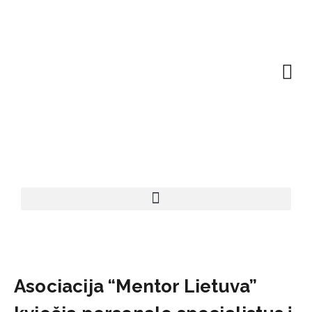
EN | About
Motivated at
Naudinga inf
Asociacija “Mentor Lietuva”