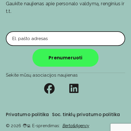
Gaukite naujienas apie personalo valdymą, renginius ir
t.t.
El. pašto adresas
Prenumeruoti
Sekite mūsų asociacijos naujienas
Privatumo politika
Soc. tinklų privatumo politika
© 2026
🧑‍💻️ E-sprendimas:
Berta&Agency