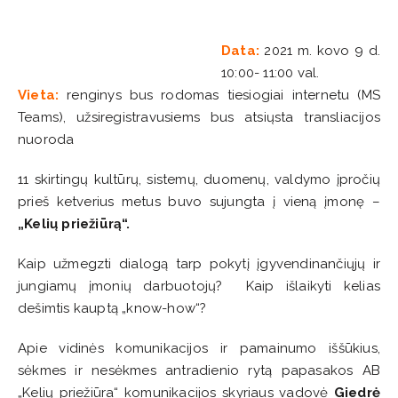
Data:
2021 m. kovo 9 d.
10:00- 11:00 val.
Vieta:
renginys bus rodomas tiesiogiai internetu (MS
Teams), užsiregistravusiems bus atsiųsta transliacijos
nuoroda
11 skirtingų kultūrų, sistemų, duomenų, valdymo įpročių
prieš ketverius metus buvo sujungta į vieną įmonę –
„Kelių priežiūrą“.
Kaip užmegzti dialogą tarp pokytį įgyvendinančiųjų ir
jungiamų įmonių darbuotojų? Kaip išlaikyti kelias
dešimtis kauptą „know-how“?
Apie vidinės komunikacijos ir pamainumo iššūkius,
sėkmes ir nesėkmes antradienio rytą papasakos AB
„Kelių priežiūra“ komunikacijos skyriaus vadovė
Giedrė