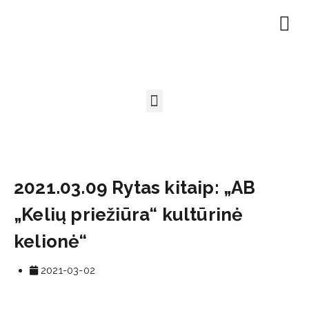
EN | About
Motivated at
Naudinga inf
2021.03.09 Rytas kitaip: „AB
„Kelių priežiūra“ kultūrinė
kelionė“
2021-03-02