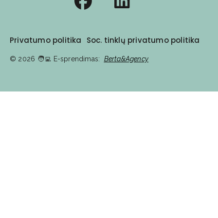
Privatumo politika
Soc. tinklų privatumo politika
© 2026
🧑‍💻️ E-sprendimas:
Berta&Agency