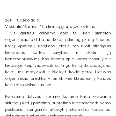
2014 rugsėjo 30 d.
Viešbutis “Šarūnas” Raitininkų g. 4, 09200 Vilnius,
Vis garsiau kalbame apie tai, kad šiandien
organizacijose dirba net keturių skirtingų kartų žmonės.
Kartų ypatumų žinojimas leidžia realizuoti stipriąsias
kiekvienos kartos savybes ir skatinti jų
bendradarbiavimą. Kas žinoma apie kartas pasaulyje ir
Lietuvoje, kaip vadovauti skirtingų kartų darbuotojams,
kaip juos motyvuoti ir išlaikyti, kokia geroji Lietuvos
organizacijų praktika – tai tik keli klausimai, į kuriuos
kartu atsakysime susitikę.
Kviečiame dalyvauti forume, kuriame kartu ieškosime
skirtingų kartų pažinimo, supratimo ir bendradarbiavimo
paslapčių, stengsimės atsakyti į iškylančius klausimus,