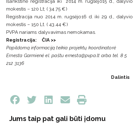
Išankstinė registracija iki 2014 m. rugsėjo15 d., dalyvio
mokestis – 120 Lt; ( 34.75 €)
Registracija nuo 2014 m. rugsėjo16 d. iki 29 d., dalyvio
mokestis – 150 Lt. ( 43.44 €)
PVPA nariams dalyvavimas nemokamas.
Registracija: ČIA >>
Papildomą informaciją teikia projektų koordinatorė
Ernesta Garmienė el. paštu ernesta@pvpa.lt arba tel. 8 5
212 3136
Dalintis
Jums taip pat gali būti įdomu