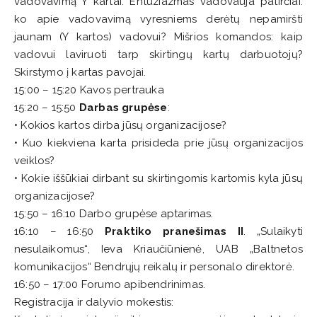
vadovavimą Y kartai. Entuziazmas vadovauja patirčiai:
ko apie vadovavimą vyresniems derėtų nepamiršti
jaunam (Y kartos) vadovui? Mišrios komandos: kaip
vadovui laviruoti tarp skirtingų kartų darbuotojų?
Skirstymo į kartas pavojai.
15:00 – 15:20 Kavos pertrauka
15:20 – 15:50
Darbas grupėse
:
• Kokios kartos dirba jūsų organizacijose?
• Kuo kiekviena karta prisideda prie jūsų organizacijos
veiklos?
• Kokie iššūkiai dirbant su skirtingomis kartomis kyla jūsų
organizacijose?
15:50 – 16:10 Darbo grupėse aptarimas.
16:10 – 16:50
Praktiko pranešimas II
. „Sulaikyti
nesulaikomus“, Ieva Kriaučiūnienė, UAB „Baltnetos
komunikacijos“ Bendrųjų reikalų ir personalo direktorė.
16:50 – 17:00 Forumo apibendrinimas.
Registracija ir dalyvio mokestis: