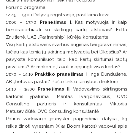
dalinsimės įžvalgomis ir sėkmės receptais.
Forumo programa
12:45 – 13:00 Dalyvių registracija, pasitikimo kava
13:00 – 13:30
Pranešimas I
. Kas motyvuoja ir kaip
bendradarbiauti su skirtingų kartų atstovais? Edita
Znutienė, UAB „Partnership“ įkūrėja, konsultantė.
Visų kartų atstovams svarbus augimas bei įprasminimas,
tačiau kas lemia jų skirtingą motyvaciją bei lūkesčius? Ar
pavyksta komunikuoti taip, kad kartų skirtumai taptų
privalumu? Ar mokame įtakoti ir apjungti visas kartas?
13:30 – 14:10
Praktiko pranešimas I
. Inga Dundulienė,
AB „Lietuvos paštas“, Pašto tinklo tarnybos direktorė
14:10 – 15:00
Pranešimas II
. Vadovavimo skirtingoms
kartoms ypatumai. Mantas Tvarijonavičius, OVC
Consulting partneris ir konsultantas; Viktorija
Matusevičiūtė, OVC Consulting konsultantė
Patirtis vadovauja jaunystei: pagrindiniai dalykai, ką
reikia žinoti vyresniam (X ar Boom kartos) vadovui apie