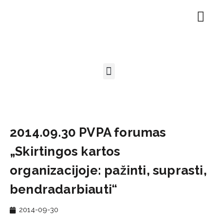
EN | About
Motivated at
Naudinga inf
2014.09.30 PVPA forumas
„Skirtingos kartos
organizacijoje: pažinti, suprasti,
bendradarbiauti“
2014-09-30