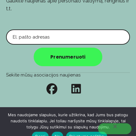
Gaukite naujienas apie personalo valdymą, renginius ir
t.t.
El. pašto adresas
Prenumeruoti
Sekite mūsų asociacijos naujienas
Privatumo politika
Soc. tinklų privatumo politika
Mes naudojame slapukus, kurie užtikrina, kad Jums bus patogu
naudotis tinklalapiu. Jei toliau naršysite mūsų tinklalapyje, tai
© 2026
🧑‍💻️ E-sprendimas:
Berta&Agency
tolygu Jūsų sutikimui su slapukų naudojimu.