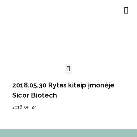
EN | About
Motivated at
Naudinga inf
2018.05.30 Rytas kitaip įmonėje
Sicor Biotech
2018-05-24