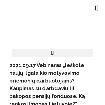
EN | About
Motivated at
Naudinga inf
2021.09.17 Vebinaras „Ieškote
naujų ilgalaikio motyvavimo
priemonių darbuotojams?
Kaupimas su darbdaviu III
pakopos pensijų fonduose. Ką
renkasi įmonės Lietuvoje?“