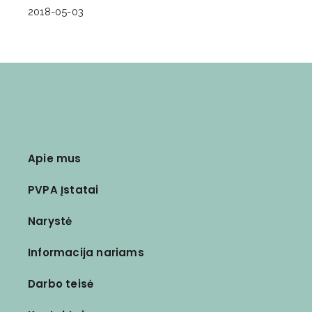
2018-05-03
Apie mus
PVPA Įstatai
Narystė
Informacija nariams
Darbo teisė