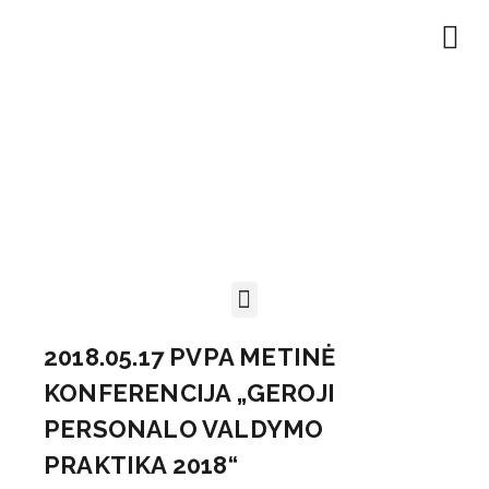
EN | About
Motivated at
Naudinga inf
2018.05.17 PVPA METINĖ
KONFERENCIJA „GEROJI
PERSONALO VALDYMO
PRAKTIKA 2018“