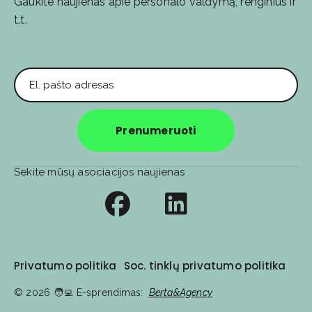
Gaukite naujienas apie personalo valdymą, renginius ir
t.t.
El. pašto adresas
Prenumeruoti
Sekite mūsų asociacijos naujienas
Privatumo politika
Soc. tinklų privatumo politika
© 2026
🧑‍💻️ E-sprendimas:
Berta&Agency