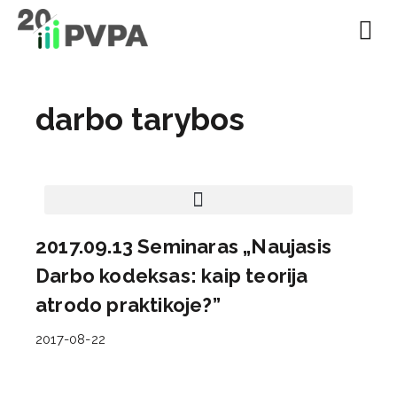
EN | About
Motivated at
Naudinga inf
darbo tarybos
2017.09.13 Seminaras „Naujasis
Darbo kodeksas: kaip teorija
atrodo praktikoje?”
2017-08-22