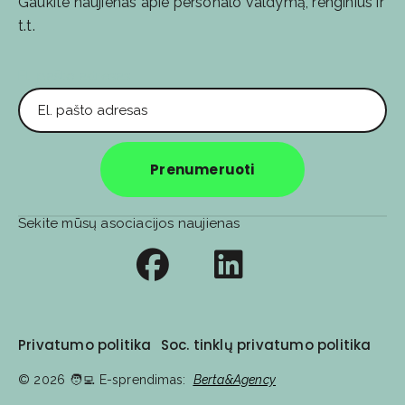
Gaukite naujienas apie personalo valdymą, renginius ir
t.t.
El. pašto adresas
Prenumeruoti
Sekite mūsų asociacijos naujienas
Privatumo politika
Soc. tinklų privatumo politika
© 2026
🧑‍💻️ E-sprendimas:
Berta&Agency