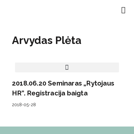
EN | About
Motivated at
Naudinga inf
Arvydas Plėta
2018.06.20 Seminaras „Rytojaus
HR”. Registracija baigta
2018-05-28