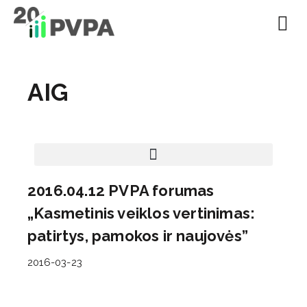
EN | About
Motivated at
Naudinga inf
AIG
2016.04.12 PVPA forumas
„Kasmetinis veiklos vertinimas:
patirtys, pamokos ir naujovės”
2016-03-23