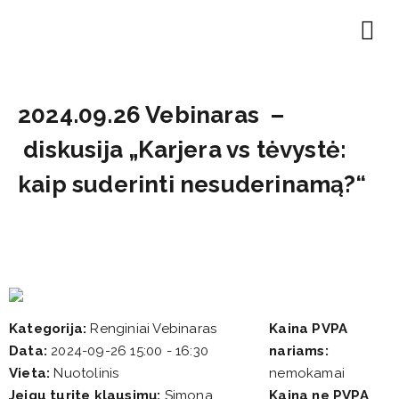
2024.09.26 Vebinaras –
diskusija „Karjera vs tėvystė:
kaip suderinti nesuderinamą?“
Kategorija:
Renginiai Vebinaras
Kaina PVPA
Data:
2024-09-26 15:00 - 16:30
nariams:
Vieta:
Nuotolinis
nemokamai
Jeigu turite klausimų:
Simona
Kaina ne PVPA