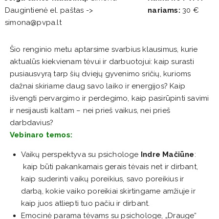
Daugintienė el. paštas ->
nariams:
30 €
simona@pvpa.lt
Šio renginio metu aptarsime svarbius klausimus, kurie
aktualūs kiekvienam tėvui ir darbuotojui: kaip surasti
pusiausvyrą tarp šių dviejų gyvenimo sričių, kurioms
dažnai skiriame daug savo laiko ir energijos? Kaip
išvengti pervargimo ir perdegimo, kaip pasirūpinti savimi
ir nesijausti kaltam – nei prieš vaikus, nei prieš
darbdavius?
Vebinaro temos:
Vaikų perspektyva su psichologe
Indre Mačiūne
:
kaip būti pakankamais gerais tėvais net ir dirbant,
kaip suderinti vaikų poreikius, savo poreikius ir
darbą, kokie vaiko poreikiai skirtingame amžiuje ir
kaip juos atliepti tuo pačiu ir dirbant.
Emocinė parama tėvams su psichologe, „Drauge“