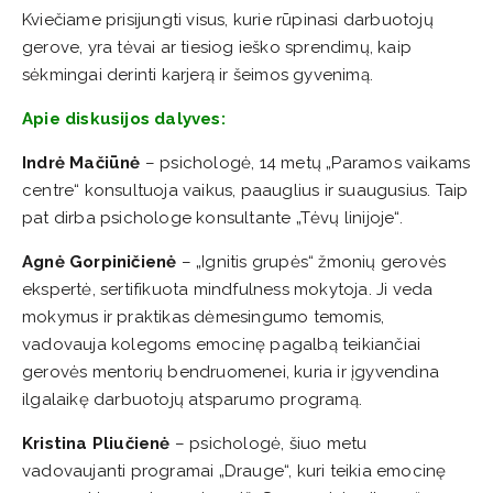
Kviečiame prisijungti visus, kurie rūpinasi darbuotojų
gerove, yra tėvai ar tiesiog ieško sprendimų, kaip
sėkmingai derinti karjerą ir šeimos gyvenimą.
Apie diskusijos dalyves:
Indrė Mačiūnė
– psichologė, 14 metų „Paramos vaikams
centre“ konsultuoja vaikus, paauglius ir suaugusius. Taip
pat dirba psichologe konsultante „Tėvų linijoje“.
Agnė Gorpiničienė
– „Ignitis grupės“ žmonių gerovės
ekspertė, sertifikuota mindfulness mokytoja. Ji veda
mokymus ir praktikas dėmesingumo temomis,
vadovauja kolegoms emocinę pagalbą teikiančiai
gerovės mentorių bendruomenei, kuria ir įgyvendina
ilgalaikę darbuotojų atsparumo programą.
Kristina Pliučienė
– psichologė, šiuo metu
vadovaujanti programai „Drauge“, kuri teikia emocinę