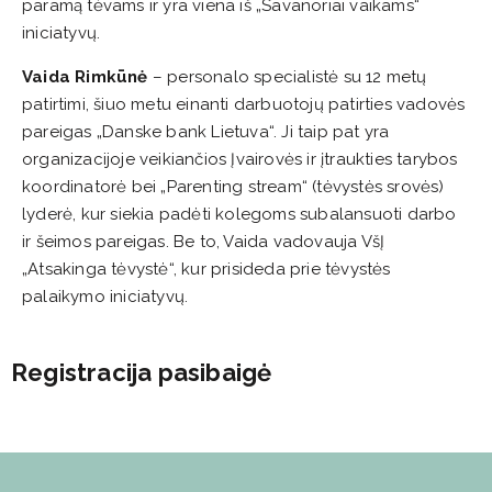
paramą tėvams ir yra viena iš „Savanoriai vaikams“
iniciatyvų.
Vaida Rimkūnė
– personalo specialistė su 12 metų
patirtimi, šiuo metu einanti darbuotojų patirties vadovės
pareigas „Danske bank Lietuva“. Ji taip pat yra
organizacijoje veikiančios Įvairovės ir įtraukties tarybos
koordinatorė bei „Parenting stream“ (tėvystės srovės)
lyderė, kur siekia padėti kolegoms subalansuoti darbo
ir šeimos pareigas. Be to, Vaida vadovauja VšĮ
„Atsakinga tėvystė“, kur prisideda prie tėvystės
palaikymo iniciatyvų.
Registracija pasibaigė