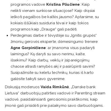
programos vadove
Kristina Pliučiene
: Kaip
nelikti vienam sunkiose situacijose? Kaip drąsiai
ieškoti pagalbos be kaltės jausmo? Aptarsime, su
kokiais iššūkiais susiduria tėvai ir kaip tokios
programos kaip „Drauge“ gali padėti.
Perdegimas darbe ir tėvystėje su „Ignitis grupės“
žmonių gerovės eksperte, dėmesingumo trenere
Agne
Gorpiničiene
: ar įmanoma visus padaryti
laimingus? Ką daryti su savo nerimu, kalte,
išsekimu? Kaip darbų, veiklų ir įsipareigojimų
chaose atrasti ramybės akį ir pasirūpinti savimi?
Susipažinsite su keletu technikų, kurias iš karto
galėsite taikyti savo gyvenime.
Diskusiją moderuos
Vaida Rimkūnė
, „Danske bank
Lietuva“ darbuotojų patirties vadovė ir Parenting stream
vadovė, pasidalinsianti gerosiomis praktikomis, kaip
įmonė gali prisidėti prie palaikymo savo darbuotojams.