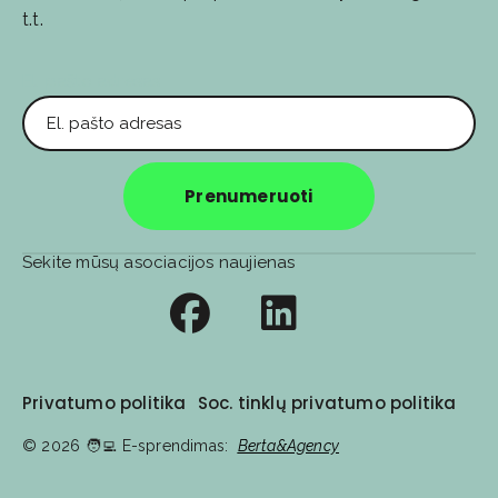
t.t.
El. pašto adresas
Prenumeruoti
Sekite mūsų asociacijos naujienas
Privatumo politika
Soc. tinklų privatumo politika
© 2026
🧑‍💻️ E-sprendimas:
Berta&Agency