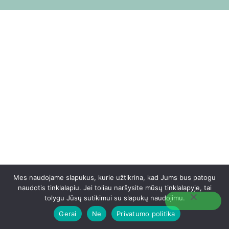
Mes naudojame slapukus, kurie užtikrina, kad Jums bus patogu
naudotis tinklalapiu. Jei toliau naršysite mūsų tinklalapyje, tai
tolygu Jūsų sutikimui su slapukų naudojimu.
Gerai
Ne
Privatumo politika