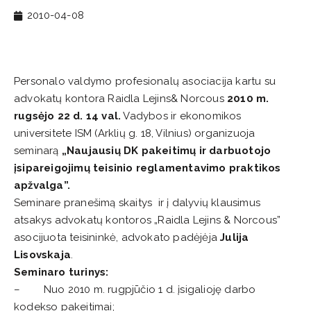
2010-04-08
Personalo valdymo profesionalų asociacija kartu su
advokatų kontora Raidla Lejins& Norcous
2010 m.
rugsėjo 22 d. 14 val.
Vadybos ir ekonomikos
universitete ISM (Arklių g. 18, Vilnius) organizuoja
seminarą
„
Naujausių DK pakeitimų ir darbuotojo
įsipareigojimų teisinio reglamentavimo praktikos
apžvalga”.
Seminare pranešimą skaitys ir į dalyvių klausimus
atsakys advokatų kontoros „Raidla Lejins & Norcous”
asocijuota teisininkė, advokato padėjėja
Julija
Lisovskaja
.
Seminaro turinys:
– Nuo 2010 m. rugpjūčio 1 d. įsigalioję darbo
kodekso pakeitimai;