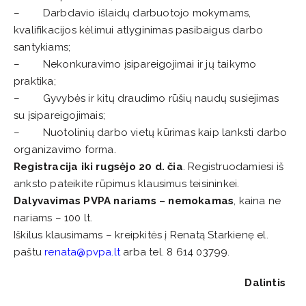
– Darbdavio išlaidų darbuotojo mokymams,
kvalifikacijos kėlimui atlyginimas pasibaigus darbo
santykiams;
– Nekonkuravimo įsipareigojimai ir jų taikymo
praktika;
– Gyvybės ir kitų draudimo rūšių naudų susiejimas
su įsipareigojimais;
– Nuotolinių darbo vietų kūrimas kaip lanksti darbo
organizavimo forma.
Registracija iki rugsėjo 20 d. čia
. Registruodamiesi iš
anksto pateikite rūpimus klausimus teisininkei.
Dalyvavimas PVPA nariams – nemokamas
, kaina ne
nariams – 100 lt.
Iškilus klausimams – kreipkitės į Renatą Starkienę el.
paštu
renata@pvpa.lt
arba tel. 8 614 03799.
Dalintis