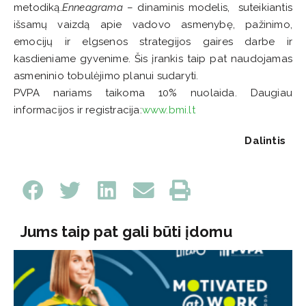
metodiką.
Enneagrama
– dinaminis modelis, suteikiantis
išsamų vaizdą apie vadovo asmenybę, pažinimo,
emocijų ir elgsenos strategijos gaires darbe ir
kasdieniame gyvenime. Šis įrankis taip pat naudojamas
asmeninio tobulėjimo planui sudaryti.
PVPA nariams taikoma 10% nuolaida. Daugiau
informacijos ir registracija:
www.bmi.lt
Dalintis
Jums taip pat gali būti įdomu