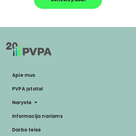
Apie mus
PVPA Įstatai
Narystė
Informacija nariams
Darbo teisė