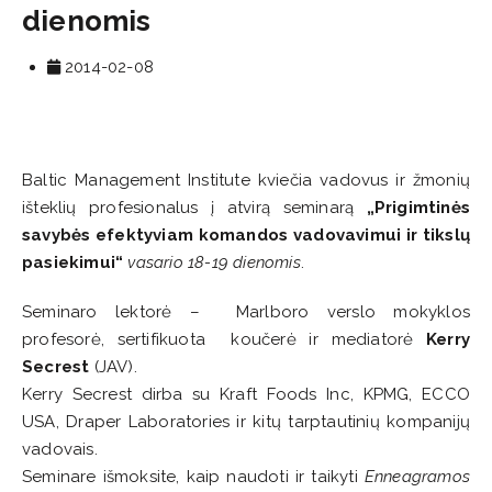
dienomis
2014-02-08
Baltic Management Institute kviečia vadovus ir žmonių
išteklių profesionalus į atvirą seminarą
„Prigimtinės
savybės efektyviam komandos vadovavimui ir tikslų
pasiekimui“
vasario 18-19 dienomis
.
Seminaro lektorė – Marlboro verslo mokyklos
profesorė, sertifikuota koučerė ir mediatorė
Kerry
Secrest
(JAV).
Kerry Secrest dirba su Kraft Foods Inc, KPMG, ECCO
USA, Draper Laboratories ir kitų tarptautinių kompanijų
vadovais.
Seminare išmoksite, kaip naudoti ir taikyti
Enneagramos