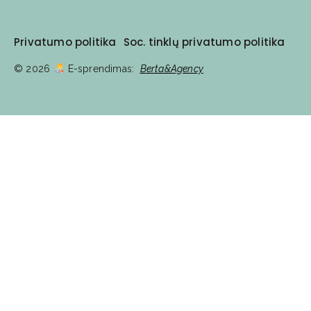
Privatumo politika
Soc. tinklų privatumo politika
© 2026
E-sprendimas:
Berta&Agency