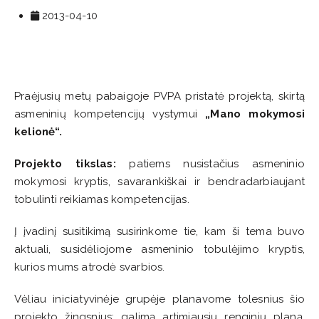
2013-04-10
Praėjusių metų pabaigoje PVPA pristatė projektą, skirtą
asmeninių kompetencijų vystymui
„Mano mokymosi
kelionė“.
Projekto tikslas:
patiems nusistačius asmeninio
mokymosi kryptis, savarankiškai ir bendradarbiaujant
tobulinti reikiamas kompetencijas.
Į įvadinį susitikimą susirinkome tie, kam ši tema buvo
aktuali, susidėliojome asmeninio tobulėjimo kryptis,
kurios mums atrodė svarbios.
Vėliau iniciatyvinėje grupėje planavome tolesnius šio
projekto žingsnius: galimą artimiausių renginių planą,