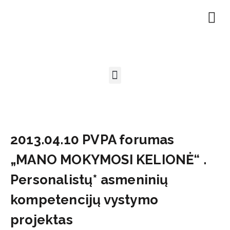
EN | About
Motivated at
Naudinga inf
2013.04.10 PVPA forumas
„MANO MOKYMOSI KELIONĖ“ .
Personalistų* asmeninių
kompetencijų vystymo
projektas