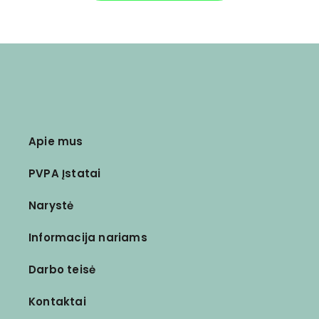
Apie mus
PVPA Įstatai
Narystė
Informacija nariams
Darbo teisė
Kontaktai