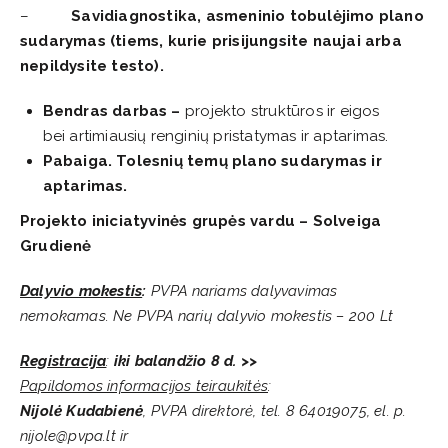
–
Savidiagnostika, asmeninio tobulėjimo plano
sudarymas (tiems, kurie prisijungsite naujai arba
nepildysite testo).
Bendras darbas –
projekto struktūros ir eigos
bei artimiausių renginių pristatymas ir aptarimas.
Pabaiga. Tolesnių temų plano sudarymas ir
aptarimas.
Projekto iniciatyvinės grupės vardu – Solveiga
Grudienė
Dalyvio mokestis
:
PVPA nariams dalyvavimas
nemokamas. Ne PVPA narių dalyvio mokestis – 200 Lt
Registracija
:
iki balandžio 8 d. >>
Papildomos informacijos teiraukitės
:
Nijolė Kudabienė
, PVPA direktorė, tel. 8 64019075, el. p.
nijole@pvpa.lt ir