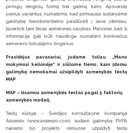
pirmųjų renginių formą bei galimą turinį. Apsvarstę
įvairius variantus, numatėme, kad pirmiausia sudarysime
galimybę besidomintiems pasižiūrėti į save įdėmiau,
įsivertinti tam tikras asmenines savybes. Manome, kad ši
informacija gali būti naudinga numatant konkrečius
asmeninio tobulėjimo žingsnius.
Prasidėjus pavasariui, judame toliau „Mano
mokymosi kelionėje“ ir siūlome tiems, kam įdomu
galimybę nemokamai užsipildyti asmenybės testą
MAP
MAP – išsamus asmenybės testas pagal 5 faktorių
asmenybės modelį.
Testų kūrėjai – Švedijos konsultacinė kompanija
Assessio (www.assessio.com), sudarė galimybę PVPA
nariams šio projekto rėmuose užpildyti testą