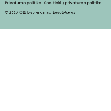
Privatumo politika
Soc. tinklų privatumo politika
© 2026
🧑‍💻️ E-sprendimas:
Berta&Agency