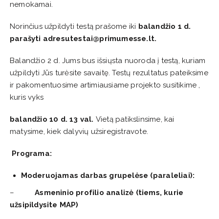
nemokamai.
Norinčius užpildyti testą prašome iki
balandžio 1 d.
parašyti adresu
testai@primumesse.lt.
Balandžio 2 d. Jums bus išsiųsta nuoroda į testą, kuriam
užpildyti Jūs turėsite savaitę. Testų rezultatus pateiksime
ir pakomentuosime artimiausiame projekto susitikime ,
kuris vyks
balandžio 10 d. 13 val.
Vietą patikslinsime, kai
matysime, kiek dalyvių užsiregistravote.
Programa:
Moderuojamas darbas grupelėse (paraleliai):
–
Asmeninio profilio analizė (tiems, kurie
užsipildysite MAP)