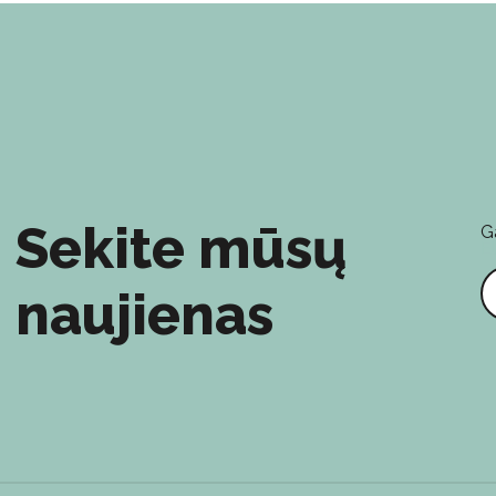
Sekite mūsų
G
E
naujienas