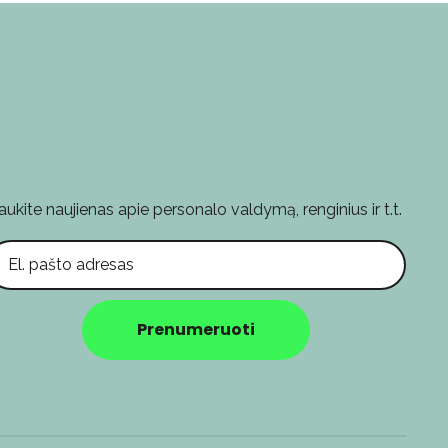
aukite naujienas apie personalo valdymą, renginius ir t.t.
l. pašto adresas
Prenumeruoti