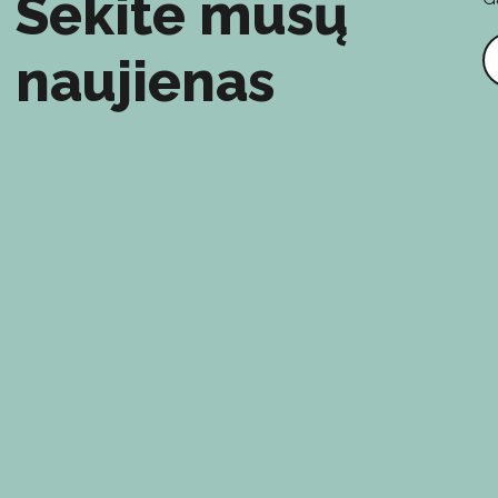
Sekite mūsų
E
naujienas