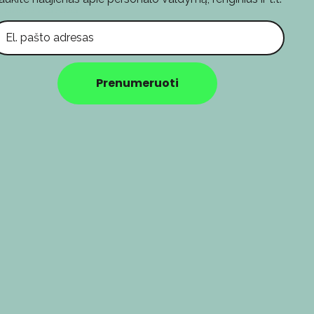
l. pašto adresas
Prenumeruoti