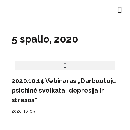
EN | About
Motivated at
Naudinga inf
5 spalio, 2020
2020.10.14 Vebinaras „Darbuotojų
psichinė sveikata: depresija ir
stresas“
2020-10-05