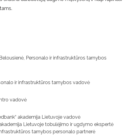
rtams.
elousienė, Personalo ir infrastruktūros tarnybos
onalo ir infrastruktūros tarnybos vadovė
entro vadovė
edbank“ akademija Lietuvoje vadovė
akademija Lietuvoje tobulėjimo ir ugdymo ekspertė
infrastruktūros tarnybos personalo partnerė