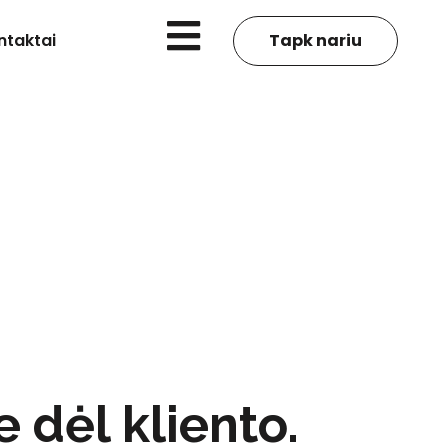
ntaktai
Tapk nariu
 dėl kliento.