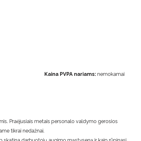
Kaina PVPA nariams:
nemokamai
mis. Praėjusiais metais personalo valdymo gerosios
ame tikrai nedažnai.
kaip skatina darbuotojų augimo mąstyseną ir kaip rūpinasi