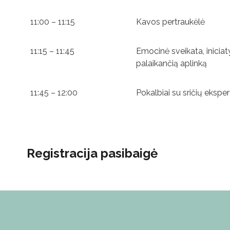
11:00 – 11:15
Kavos pertraukėlė
11:15 – 11:45
Emocinė sveikata, iniciat
palaikančią aplinką
11:45 – 12:00
Pokalbiai su sričių eksper
Registracija pasibaigė