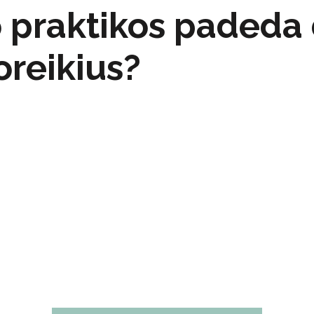
o praktikos padeda
oreikius?