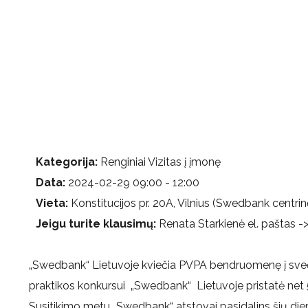
Kategorija:
Renginiai Vizitas į įmonę
Data:
2024-02-29 09:00 - 12:00
Vieta:
Konstitucijos pr. 20A, Vilnius (Swedbank centrin
Jeigu turite klausimų:
Renata Starkienė el. paštas -
„Swedbank“ Lietuvoje kviečia PVPA bendruomenę į sveči
praktikos konkursui „Swedbank“ Lietuvoje pristatė net 5
Susitikimo metu „Swedbank“ atstovai pasidalins šių dienų