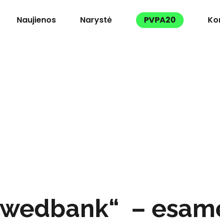
Naujienos
Narystė
PVPA20
Ko
„Swedbank“ – esame