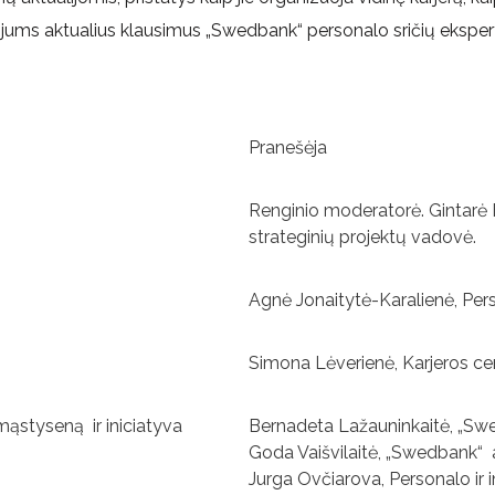
 jums aktualius klausimus „Swedbank“ personalo sričių ekspe
Pranešėja
Renginio moderatorė. Gintarė B
strateginių projektų vadovė.
Agnė Jonaitytė-Karalienė, Pers
Simona Lėverienė, Karjeros c
ąstyseną ir iniciatyva
Bernadeta Lažauninkaitė, „Sw
Goda Vaišvilaitė, „Swedbank“ 
Jurga Ovčiarova, Personalo ir 