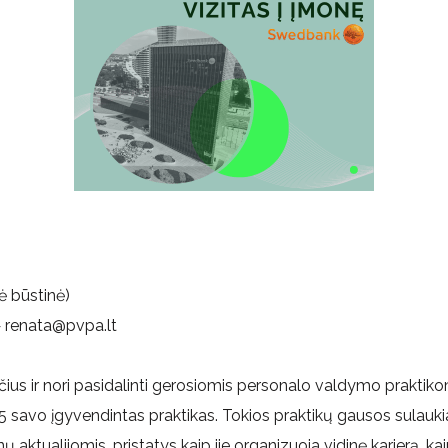
ė būstinė)
> renata@pvpa.lt
us ir nori pasidalinti gerosiomis personalo valdymo praktiko
 savo įgyvendintas praktikas. Tokios praktikų gausos sulauki
 aktualijomis, pristatys kaip jie organizuoja vidinę karjerą, 