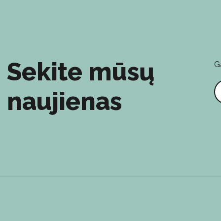
Sekite mūsų
G
E
naujienas