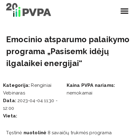
Emocinio atsparumo palaikymo
programa „Pasisemk idėjų
ilgalaikei energijai“
Kategorija:
Renginiai
Kaina PVPA nariams:
Vebinaras
nemokamai
Data:
2023-04-04 11:30 -
12:00
Vieta:
Tęstinė
nuotolinė
8 savaičių trukmės programa