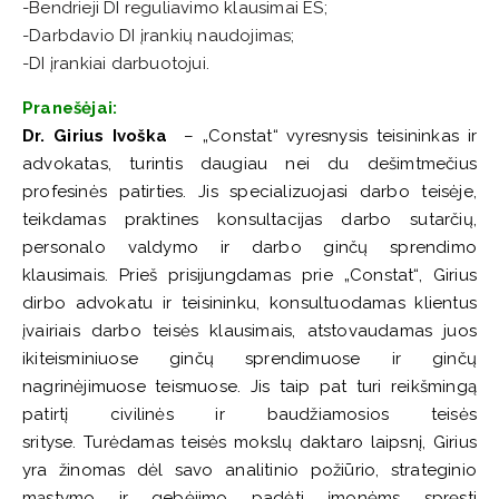
-Bendrieji DI reguliavimo klausimai ES;
-Darbdavio DI įrankių naudojimas;
-DI įrankiai darbuotojui.
Pranešėjai:
Dr. Girius Ivoška
– „Constat“ vyresnysis teisininkas ir
advokatas, turintis daugiau nei du dešimtmečius
profesinės patirties. Jis specializuojasi darbo teisėje,
teikdamas praktines konsultacijas darbo sutarčių,
personalo valdymo ir darbo ginčų sprendimo
klausimais.
Prieš prisijungdamas prie „Constat“, Girius
dirbo advokatu ir teisininku, konsultuodamas klientus
įvairiais darbo teisės klausimais, atstovaudamas juos
ikiteisminiuose ginčų sprendimuose ir ginčų
nagrinėjimuose teismuose. Jis taip pat turi reikšmingą
patirtį civilinės ir baudžiamosios teisės
srityse.
Turėdamas teisės mokslų daktaro laipsnį, Girius
yra žinomas dėl savo analitinio požiūrio, strateginio
mąstymo ir gebėjimo padėti įmonėms spręsti