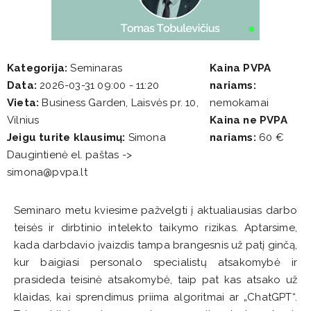
Kategorija:
Seminaras
Kaina PVPA
Data:
2026-03-31 09:00 - 11:20
nariams:
Vieta:
Business Garden, Laisvės pr. 10,
nemokamai
Vilnius
Kaina ne PVPA
Jeigu turite klausimų:
Simona
nariams:
60 €
Daugintienė el. paštas ->
simona@pvpa.lt
Seminaro metu kviesime pažvelgti į aktualiausias darbo
teisės ir dirbtinio intelekto taikymo rizikas. Aptarsime,
kada darbdavio įvaizdis tampa brangesnis už patį ginčą,
kur baigiasi personalo specialistų atsakomybė ir
prasideda teisinė atsakomybė, taip pat kas atsako už
klaidas, kai sprendimus priima algoritmai ar „ChatGPT“.