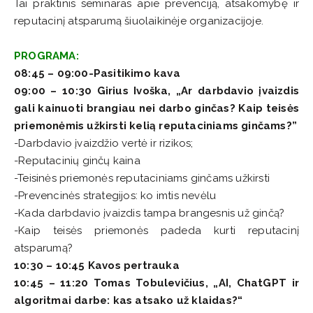
Tai praktinis seminaras apie prevenciją, atsakomybę ir
reputacinį atsparumą šiuolaikinėje organizacijoje.
PROGRAMA:
08:45 – 09:00-Pasitikimo kava
09:00 – 10:30 Girius Ivoška, „Ar darbdavio įvaizdis
gali kainuoti brangiau nei darbo ginčas? Kaip teisės
priemonėmis užkirsti kelią reputaciniams ginčams?”
-Darbdavio įvaizdžio vertė ir rizikos;
-Reputacinių ginčų kaina
-Teisinės priemonės reputaciniams ginčams užkirsti
-Prevencinės strategijos: ko imtis nevėlu
-Kada darbdavio įvaizdis tampa brangesnis už ginčą?
-Kaip teisės priemonės padeda kurti reputacinį
atsparumą?
10:30 – 10:45 Kavos pertrauka
10:45 – 11:20 Tomas Tobulevičius, „AI, ChatGPT ir
algoritmai darbe: kas atsako už klaidas?“