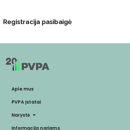
Registracija pasibaigė
Apie mus
PVPA Įstatai
Narystė
Informacija nariams