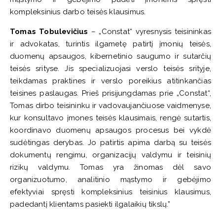
kompleksinius darbo teisės klausimus.
Tomas Tobulevičius
– „Constat“ vyresnysis teisininkas
ir advokatas, turintis ilgametę patirtį įmonių teisės,
duomenų apsaugos, kibernetinio saugumo ir sutarčių
teisės srityse. Jis specializuojasi verslo teisės srityje,
teikdamas praktines ir verslo poreikius atitinkančias
teisines paslaugas.
Prieš prisijungdamas prie „Constat“,
Tomas dirbo teisininku ir vadovaujančiuose vaidmenyse,
kur konsultavo įmones teisės klausimais, rengė sutartis,
koordinavo duomenų apsaugos procesus bei vykdė
sudėtingas derybas. Jo patirtis apima darbą su teisės
dokumentų rengimu, organizacijų valdymu ir teisinių
rizikų valdymu.
Tomas yra žinomas dėl savo
organizuotumo, analitinio mąstymo ir gebėjimo
efektyviai spręsti kompleksinius teisinius klausimus,
padedantį klientams pasiekti ilgalaikių tikslų.”