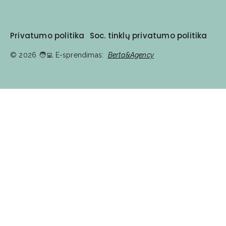
Privatumo politika
Soc. tinklų privatumo politika
© 2026
🧑‍💻️ E-sprendimas:
Berta&Agency