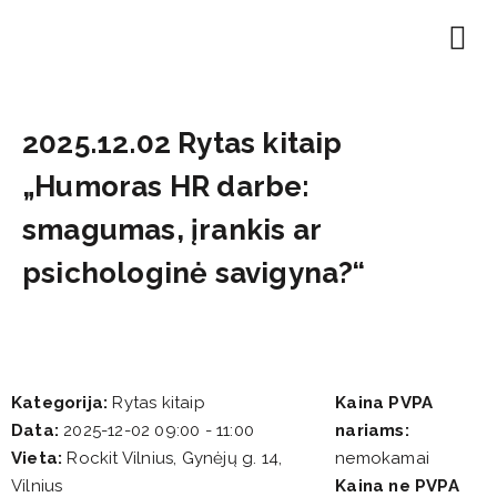
EN | About
Motivated at
Naudinga inf
2025.12.02 Rytas kitaip
„Humoras HR darbe:
smagumas, įrankis ar
psichologinė savigyna?“
Kategorija:
Rytas kitaip
Kaina PVPA
Data:
2025-12-02 09:00 - 11:00
nariams:
Vieta:
Rockit Vilnius, Gynėjų g. 14,
nemokamai
Vilnius
Kaina ne PVPA