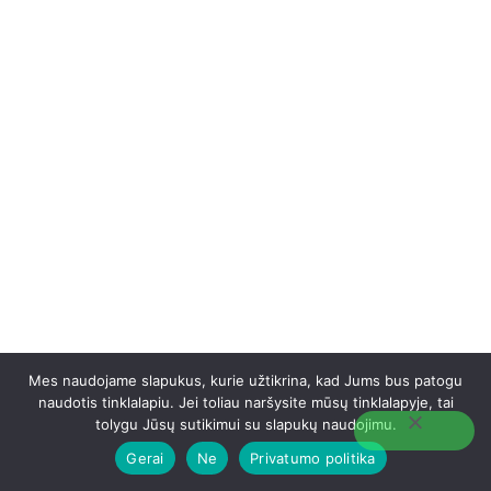
Mes naudojame slapukus, kurie užtikrina, kad Jums bus patogu
naudotis tinklalapiu. Jei toliau naršysite mūsų tinklalapyje, tai
tolygu Jūsų sutikimui su slapukų naudojimu.
Gerai
Ne
Privatumo politika