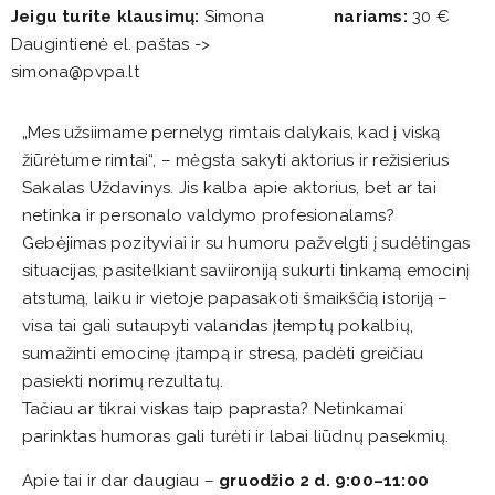
Jeigu turite klausimų:
Simona
nariams:
30 €
Daugintienė el. paštas ->
simona@pvpa.lt
„Mes užsiimame pernelyg rimtais dalykais, kad į viską
žiūrėtume rimtai“, – mėgsta sakyti aktorius ir režisierius
Sakalas Uždavinys. Jis kalba apie aktorius, bet ar tai
netinka ir personalo valdymo profesionalams?
Gebėjimas pozityviai ir su humoru pažvelgti į sudėtingas
situacijas, pasitelkiant saviironiją sukurti tinkamą emocinį
atstumą, laiku ir vietoje papasakoti šmaikščią istoriją –
visa tai gali sutaupyti valandas įtemptų pokalbių,
sumažinti emocinę įtampą ir stresą, padėti greičiau
pasiekti norimų rezultatų.
Tačiau ar tikrai viskas taip paprasta? Netinkamai
parinktas humoras gali turėti ir labai liūdnų pasekmių.
Apie tai ir dar daugiau –
gruodžio 2 d. 9:00–11:00