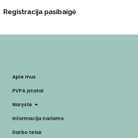
Registracija pasibaigė
Apie mus
PVPA Įstatai
Narystė
Informacija nariams
Darbo teisė