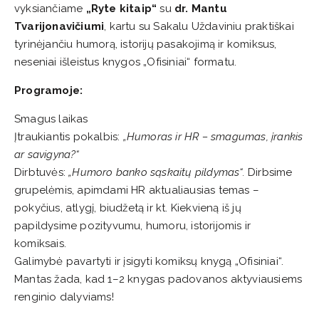
vyksiančiame
„Ryte kitaip“
su
dr. Mantu
Tvarijonavičiumi
, kartu su Sakalu Uždaviniu praktiškai
tyrinėjančiu humorą, istorijų pasakojimą ir komiksus,
neseniai išleistus knygos „Ofisiniai“ formatu.
Programoje:
Smagus laikas
Įtraukiantis pokalbis:
„Humoras ir HR – smagumas, įrankis
ar savigyna?“
Dirbtuvės:
„Humoro banko sąskaitų pildymas“.
Dirbsime
grupelėmis, apimdami HR aktualiausias temas –
pokyčius, atlygį, biudžetą ir kt. Kiekvieną iš jų
papildysime pozityvumu, humoru, istorijomis ir
komiksais.
Galimybė pavartyti ir įsigyti komiksų knygą „Ofisiniai“.
Mantas žada, kad 1–2 knygas padovanos aktyviausiems
renginio dalyviams!