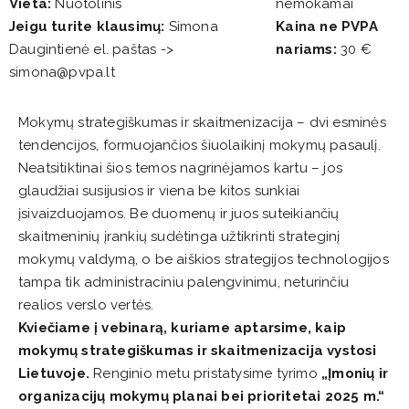
Vieta:
Nuotolinis
nemokamai
Jeigu turite klausimų:
Simona
Kaina ne PVPA
Daugintienė el. paštas ->
nariams:
30 €
simona@pvpa.lt
Mokymų strategiškumas ir skaitmenizacija – dvi esminės
tendencijos, formuojančios šiuolaikinį mokymų pasaulį.
Neatsitiktinai šios temos nagrinėjamos kartu – jos
glaudžiai susijusios ir viena be kitos sunkiai
įsivaizduojamos. Be duomenų ir juos suteikiančių
skaitmeninių įrankių sudėtinga užtikrinti strateginį
mokymų valdymą, o be aiškios strategijos technologijos
tampa tik administraciniu palengvinimu, neturinčiu
realios verslo vertės.
Kviečiame į vebinarą, kuriame aptarsime, kaip
mokymų strategiškumas ir skaitmenizacija vystosi
Lietuvoje.
Renginio metu pristatysime tyrimo
„Įmonių ir
organizacijų mokymų planai bei prioritetai 2025 m.“