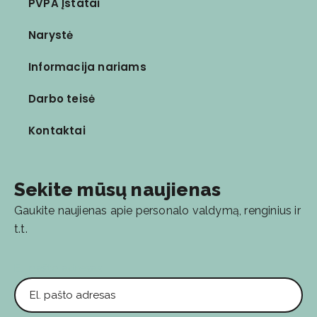
PVPA Įstatai
Narystė
Informacija nariams
Darbo teisė
Kontaktai
Sekite mūsų naujienas
Gaukite naujienas apie personalo valdymą, renginius ir
t.t.
El. pašto adresas