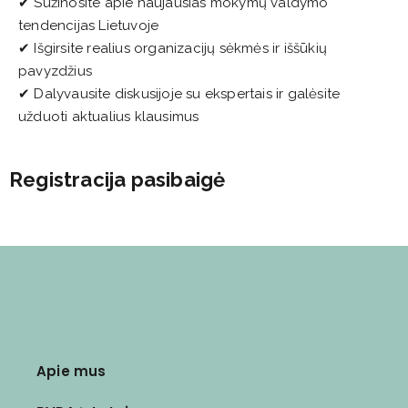
✔ Sužinosite apie naujausias mokymų valdymo
tendencijas Lietuvoje
✔ Išgirsite realius organizacijų sėkmės ir iššūkių
pavyzdžius
✔ Dalyvausite diskusijoje su ekspertais ir galėsite
užduoti aktualius klausimus
Registracija pasibaigė
Apie mus