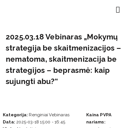
EN | About
Motivated at
Naudinga inf
2025.03.18 Vebinaras „Mokymų
strategija be skaitmenizacijos –
nematoma, skaitmenizacija be
strategijos – beprasmė: kaip
sujungti abu?“
Kategorija:
Renginiai Vebinaras
Kaina PVPA
Data:
2025-03-18 15:00 - 16:45
nariams: