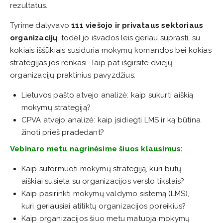
rezultatus.
Tyrime dalyvavo
111 viešojo ir privataus sektoriaus
organizacijų
, todėl jo išvados leis geriau suprasti, su
kokiais iššūkiais susiduria mokymų komandos bei kokias
strategijas jos renkasi. Taip pat išgirsite dviejų
organizacijų praktinius pavyzdžius:
Lietuvos pašto atvejo analizė: kaip sukurti aiškią
mokymų strategiją?
CPVA atvejo analizė: kaip įsidiegti LMS ir ką būtina
žinoti prieš pradedant?
Vebinaro metu nagrinėsime šiuos klausimus:
Kaip suformuoti mokymų strategiją, kuri būtų
aiškiai susieta su organizacijos verslo tikslais?
Kaip pasirinkti mokymų valdymo sistemą (LMS),
kuri geriausiai atitiktų organizacijos poreikius?
Kaip organizacijos šiuo metu matuoja mokymų