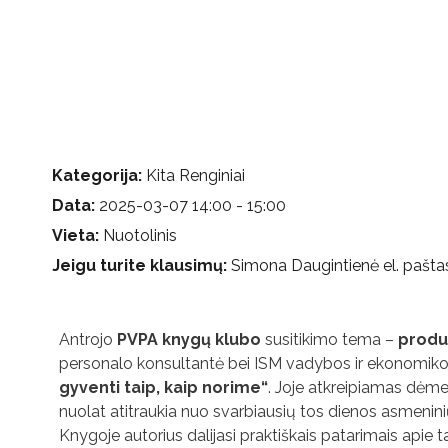
Kategorija:
Kita Renginiai
Data:
2025-03-07 14:00 - 15:00
Vieta:
Nuotolinis
Jeigu turite klausimų:
Simona Daugintienė el. pašta
Antrojo
PVPA knygų klubo
susitikimo tema –
produ
personalo konsultantė bei ISM vadybos ir ekonomikos
gyventi taip, kaip norime“
. Joje atkreipiamas dėmes
nuolat atitraukia nuo svarbiausių tos dienos asmeninių
Knygoje autorius dalijasi praktiškais patarimais apie t