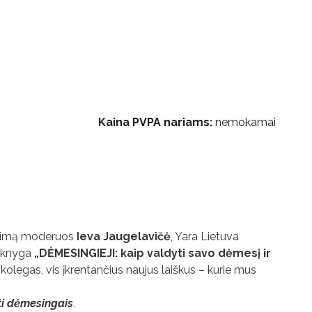
Kaina PVPA nariams:
nemokamai
tikimą moderuos
Ieva Jaugelavičė
, Yara Lietuva
knyga
„DĖMESINGIEJI: kaip valdyti savo dėmesį ir
kolegas, vis įkrentančius naujus laiškus – kurie mus
i
dėmesingais
.