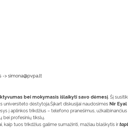
s -> simona@pvpa.lt
ktyvumas bei mokymasis išlaikyti savo dėmesį
. Šį susi
 universiteto dėstytoja.Šįkart diskusijai naudosimės
Nir Eyal
ys į aplinkos trikdžius – telefono pranešimus, užkalbinančius 
 bei profesinių tikslų.
ai, kaip tuos trikdžius galime sumažinti, mažiau blaškytis ir
tapt