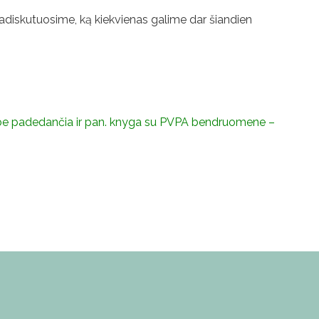
Padiskutuosime, ką kiekvienas galime dar šiandien
 darbe padedančia ir pan. knyga su PVPA bendruomene –