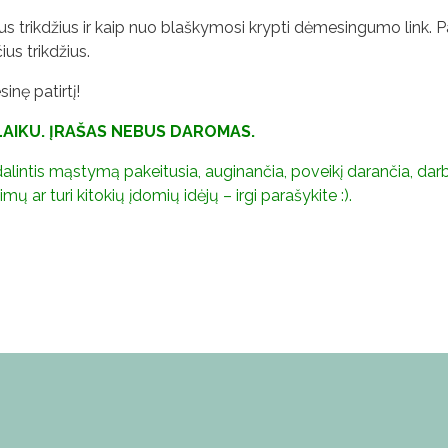
ius trikdžius ir kaip nuo blaškymosi krypti dėmesingumo link. 
us trikdžius.
sinę patirtį!
 LAIKU. ĮRAŠAS NEBUS DAROMAS.
) dalintis mąstymą pakeitusia, auginančia, poveikį darančia,
ų ar turi kitokių įdomių idėjų – irgi parašykite :).