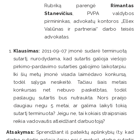
Rubriką parengė
Rimantas
Stanevičius
, PVPA valdybos
pirmininkas, advokatų kontoros „Ellex
Valiūnas ir partneriai“ darbo teisės
advokatas.
Klausimas:
2011-09-07 įmonė sudarė terminuotą
sutartį, nurodydama, kad sutartis galioja viešojo
pirkimo-pardavimo sutarties galiojimo laikotarpiu.
Iki šių metų įmonė visada laimėdavo konkursą,
todėl sąlyga nesikeitė. Tačiau šiais metais
konkursas net nebuvo paskelbtas, todėl
paslaugų sutartis bus nutraukta. Nors praėjo
daugiau negu 5 metai, ar galima laikyti tokią
sutartį terminuota? Jeigu ne, tai kokiais straipsniais
reikia vadovautis atleidžiant darbuotoją?
Atsakymas:
Sprendžiant iš pateiktų aplinkybių (t.y. kad
darbo sutartis galioja ilgiau nei 5 metus), darbo sutartis