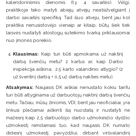
kalendorinėmis dienomis (t.y. 4 savaitės). Vėlgi,
praktikoje teko matyti abiejų atvejų neatsižvelgiant į
darbo savaitės specifiką. Tad šiuo atveju, bent jau kol
praktika nenusistovėjo vienaip ar kitaip, būtų šiek tiek
laisvės nustatyti atostogų suteikimo tvarką priklausomai
nuo įmonės poreikio.
Klausimas:
Kaip turi būti apmokama už naktinį
darbą švenčių metu? 2 kartus ar, kaip Darbo
inspekcija aiškina, 2,5 karto valandinio atlygio? (2
už šventinį darbą + 0,5 už darbą nakties metu).
Atsakymas:
Naujasis DK aiškiai nenustato kokiu tarifu
turi būti atlyginama už darbuotojų naktinį darbą švenčių
metu. Tačiau, mūsų žiniomis, VDI, bent jau neoficialiai, yra
linkusi plečiamai aiškinti šią nuostatą ir nustatyti ne
mažesnį kaip 2,5 darbuotojo darbo užmokesčio dydžio
užmokestį remdamasi tuo, kad naujasis DK numato
didesnį užmokestį, pavyzdžiui, dirbant viršvalandinį