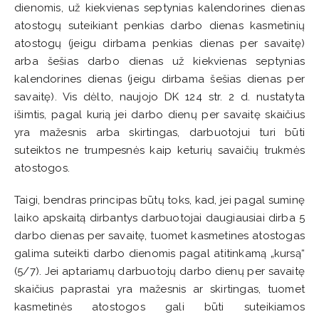
dienomis, už kiekvienas septynias kalendorines dienas
atostogų suteikiant penkias darbo dienas kasmetinių
atostogų (jeigu dirbama penkias dienas per savaitę)
arba šešias darbo dienas už kiekvienas septynias
kalendorines dienas (jeigu dirbama šešias dienas per
savaitę). Vis dėlto, naujojo DK 124 str. 2 d. nustatyta
išimtis, pagal kurią jei darbo dienų per savaitę skaičius
yra mažesnis arba skirtingas, darbuotojui turi būti
suteiktos ne trumpesnės kaip keturių savaičių trukmės
atostogos.
Taigi, bendras principas būtų toks, kad, jei pagal suminę
laiko apskaitą dirbantys darbuotojai daugiausiai dirba 5
darbo dienas per savaitę, tuomet kasmetines atostogas
galima suteikti darbo dienomis pagal atitinkamą „kursą“
(5/7). Jei aptariamų darbuotojų darbo dienų per savaitę
skaičius paprastai yra mažesnis ar skirtingas, tuomet
kasmetinės atostogos gali būti suteikiamos