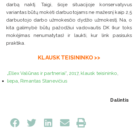
darbą naktį. Taigi, šioje situacijoje konservatyvus
variantas būtų mokėti darbuotojams ne mažesnį kaip 2,5
darbuotojo darbo užmokesčio dydžio užmokestį. Na, o
kita galimybė būtų pažodžiui vadovautis DK (kur toks
mokėjimas nenumatytas) ir laukti, kur link pasisuks
praktika.
KLAUSK TEISININKO >>
„Ellex Valiūnas ir partneriai“
,
2017
,
klausk teisininko
,
liepa
,
Rimantas Stanevičius
Dalintis