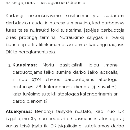
rizikinga, nors ir tiesiogiai neuždrausta.
Kadangi nekonkuravimo susitarimai yra sudaromi
darbdavio naudai ir interesais, manytina, kad darbdavys
turės teisę nutraukti tokį susitarimą, įspėjęs darbuotoją
prieš protingą terminą. Nutraukimo sąlygas ir tvarką
būtina aptarti atitinkamame susitarime, kadangi naujasis
DK to nereglamentuoja.
Klausimas:
Noriu pasitikslinti, jeigu įmonė
darbuotojams taiko suminę darbo laiko apskaitą
ir nuo 07.01 dienos darbuotojams atostogų
priklausys 28 kalendorinės dienos (4 savaitės),
kaip turėsime suteikti atostogas kalendorinėmis ar
darbo dienomis?
Atsakymas:
Bendroji taisyklė nustato, kad nuo DK
įsigaliojimo (t.y. nuo liepos 1 d.) kasmetinės atostogos, į
kurias teisė įgyta iki DK įsigaliojimo, suteikiamos darbo