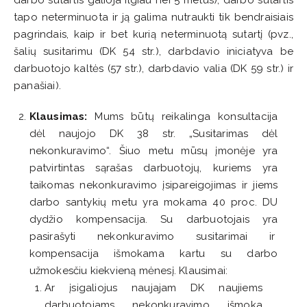
tapo neterminuota ir ją galima nutraukti tik bendraisiais
pagrindais, kaip ir bet kurią neterminuotą sutartį (pvz.,
šalių susitarimu (DK 54 str.), darbdavio iniciatyva be
darbuotojo kaltės (57 str.), darbdavio valia (DK 59 str.) ir
panašiai).
Klausimas:
Mums būtų reikalinga konsultacija
dėl naujojo DK 38 str. „Susitarimas dėl
nekonkuravimo“. Šiuo metu mūsų įmonėje yra
patvirtintas sąrašas darbuotojų, kuriems yra
taikomas nekonkuravimo įsipareigojimas ir jiems
darbo santykių metu yra mokama 40 proc. DU
dydžio kompensacija. Su darbuotojais yra
pasirašyti nekonkuravimo susitarimai ir
kompensacija išmokama kartu su darbo
užmokesčiu kiekvieną mėnesį. Klausimai:
Ar įsigaliojus naujajam DK naujiems
darbuotojams nekonkuravimo išmoka