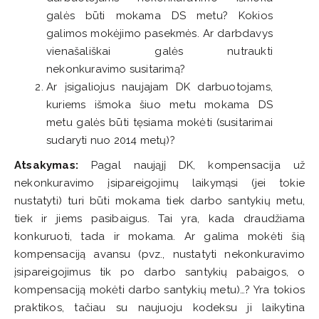
galės būti mokama DS metu? Kokios
galimos mokėjimo pasekmės. Ar darbdavys
vienašališkai galės nutraukti
nekonkuravimo susitarimą?
Ar įsigaliojus naujajam DK darbuotojams,
kuriems išmoka šiuo metu mokama DS
metu galės būti tęsiama mokėti (susitarimai
sudaryti nuo 2014 metų)?
Atsakymas:
Pagal naująjį DK, kompensacija už
nekonkuravimo įsipareigojimų laikymąsi (jei tokie
nustatyti) turi būti mokama tiek darbo santykių metu,
tiek ir jiems pasibaigus. Tai yra, kada draudžiama
konkuruoti, tada ir mokama. Ar galima mokėti šią
kompensaciją avansu (pvz., nustatyti nekonkuravimo
įsipareigojimus tik po darbo santykių pabaigos, o
kompensaciją mokėti darbo santykių metu)…? Yra tokios
praktikos, tačiau su naujuoju kodeksu ji laikytina