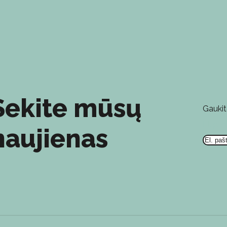
Sekite mūsų
Gaukit
El. pa
naujienas