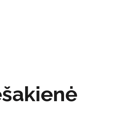
ešakienė